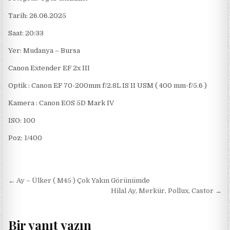
Tarih: 26.06.2025
Saat: 20:33
Yer: Mudanya – Bursa
Canon Extender EF 2x III
Optik : Canon EF 70-200mm f/2.8L IS II USM ( 400 mm-f/5.6 )
Kamera : Canon EOS 5D Mark IV
ISO: 100
Poz: 1/400
Yazı gezinmesi
← Ay – Ülker ( M45 ) Çok Yakın Görünümde
Hilal Ay, Merkür, Pollux, Castor →
Bir yanıt yazın