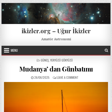
Skip to content
ikizler.org – Uğur İkizler
Amatör Astronomi
MENU
POSTED IN
GÜNEŞ
,
YERYÜZÜ GÖKYÜZÜ
Mudanya’ dan Günbatımı
PUBLISHED DATE:
ON MUDANYA’ DAN GÜNBATI
26/06/2025
LEAVE A COMMENT