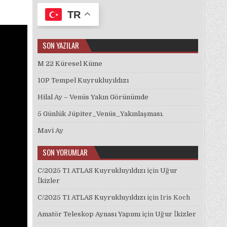
TR
SON YAZILAR
M 22 Küresel Küme
10P Tempel Kuyrukluyıldızı
Hilal Ay – Venüs Yakın Görünümde
5 Günlük Jüpiter_Venüs_Yakınlaşması.
Mavi Ay
SON YORUMLAR
C/2025 T1 ATLAS Kuyrukluyıldızı
için
Uğur
İkizler
C/2025 T1 ATLAS Kuyrukluyıldızı
için
Iris Koch
Amatör Teleskop Aynası Yapımı
için
Uğur İkizler