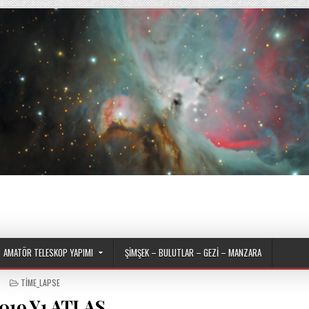
AMATÖR TELESKOP YAPIMI
ŞIMŞEK – BULUTLAR – GEZI – MANZARA
POSTED IN
TIME_LAPSE
019 Y1 ATLAS